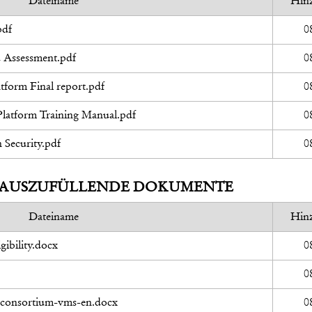
Dateiname
Hin
pdf
0
Assessment.pdf
0
form Final report.pdf
0
latform Training Manual.pdf
0
Security.pdf
0
AUSZUFÜLLENDE DOKUMENTE
Dateiname
Hin
gibility.docx
0
0
g-consortium-vms-en.docx
0