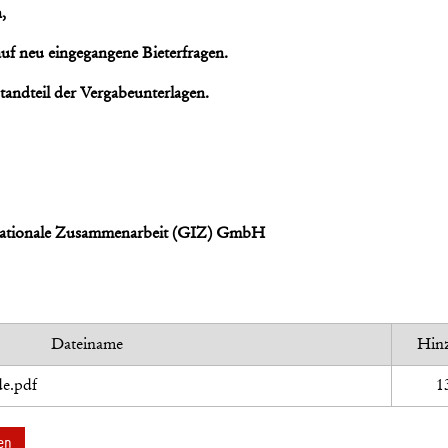
,
auf neu eingegangene Bieterfragen.
ndteil der Vergabeunterlagen.
ernationale Zusammenarbeit (GIZ) GmbH
Dateiname
Hin
de.pdf
1
en