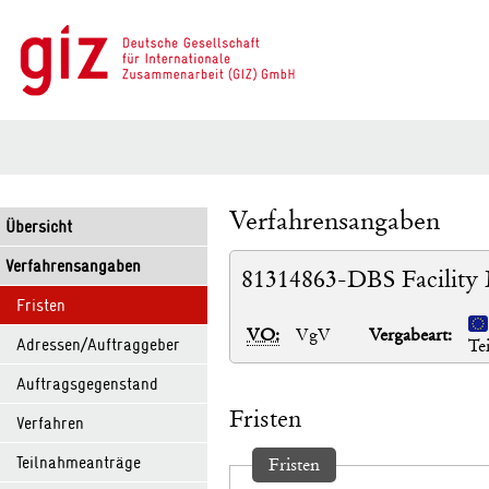
Verfahrensangaben
Übersicht
Verfahrensangaben
81314863-DBS Facility
Fristen
VO:
VgV
Vergabeart:
Adressen/Auftraggeber
Te
Auftragsgegenstand
Fristen
Verfahren
Teilnahmeanträge
Fristen