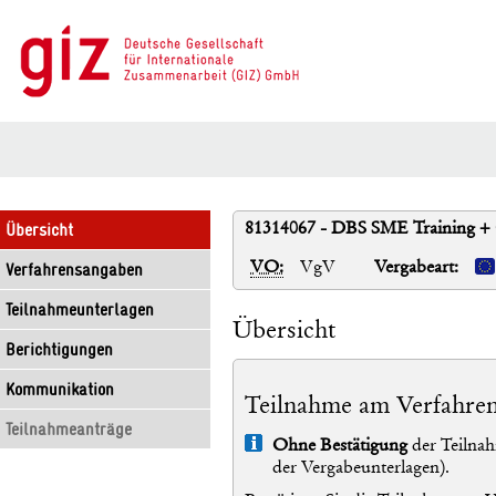
81314067 - DBS SME Training + C
Übersicht
VO:
VgV
Vergabeart:
Verfahrensangaben
Teilnahmeunterlagen
Übersicht
Berichtigungen
Kommunikation
Teilnahme am Verfahre
Teilnahmeanträge
Info
Ohne Bestätigung
der Teilnah
der Vergabeunterlagen).