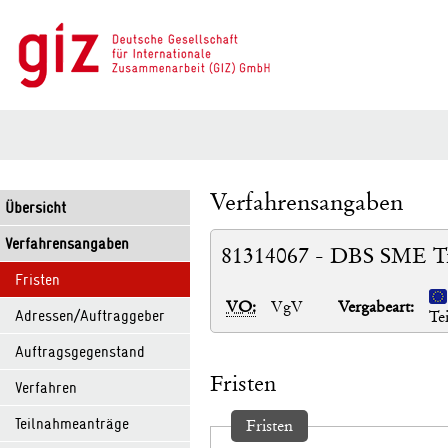
Verfahrensangaben
Übersicht
Verfahrensangaben
81314067 - DBS SME Tra
Fristen
VO:
VgV
Vergabeart:
Adressen/Auftraggeber
Te
Auftragsgegenstand
Fristen
Verfahren
Teilnahmeanträge
Fristen