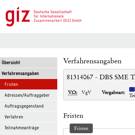
Verfahrensangaben
Übersicht
Verfahrensangaben
81314067 - DBS SME Tra
Fristen
VO:
VgV
Vergabeart:
Adressen/Auftraggeber
Te
Auftragsgegenstand
Fristen
Verfahren
Teilnahmeanträge
Fristen