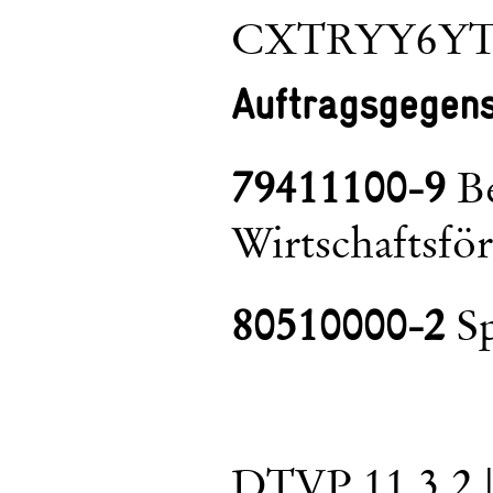
CXTRYY6Y
Auftragsgegen
79411100-9
Be
Wirtschaftsfö
80510000-2
Sp
DTVP 11.3.2