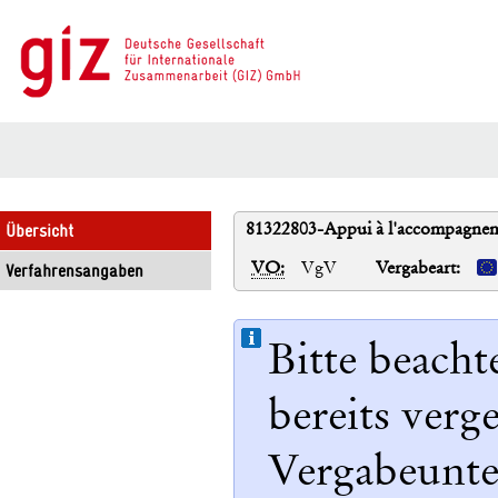
81322803-Appui à l'accompagnemen
Übersicht
VO:
VgV
Vergabeart:
Verfahrensangaben
Bitte beacht
bereits ver
Vergabeunter