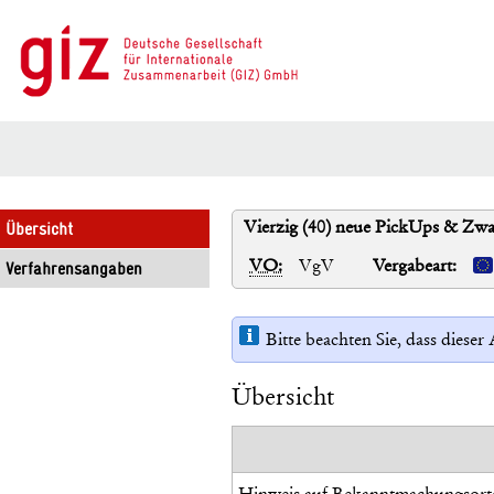
Vierzig (40) neue PickUps & Zwa
Übersicht
VO:
VgV
Vergabeart:
Verfahrensangaben
Bitte beachten Sie, dass diese
Übersicht
Hinweis auf Bekanntmachungsort