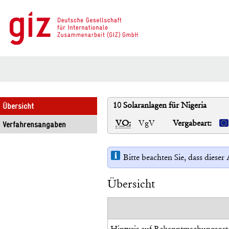
10 Solaranlagen für Nigeria
Übersicht
VO:
VgV
Vergabeart:
Verfahrensangaben
Bitte beachten Sie, dass diese
Übersicht
Hinweis auf Bekanntmachungsort