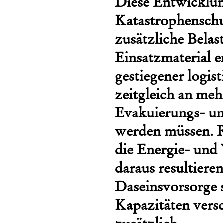
Diese Entwicklung
Katastrophenschu
zusätzliche Bela
Einsatzmaterial e
gestiegener logis
zeitgleich an meh
Evakuierungs- u
werden müssen. R
die Energie- und 
daraus resultiere
Daseinsvorsorge s
Kapazitäten vers